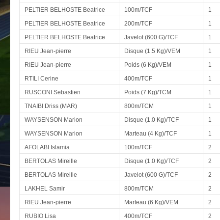
PELTIER BELHOSTE Beatrice
100m/TCF
1
PELTIER BELHOSTE Beatrice
200m/TCF
1
PELTIER BELHOSTE Beatrice
Javelot (600 G)/TCF
1
RIEU Jean-pierre
Disque (1.5 Kg)/VEM
1
RIEU Jean-pierre
Poids (6 Kg)/VEM
1
RTILI Cerine
400m/TCF
1
RUSCONI Sebastien
Poids (7 Kg)/TCM
1
TNAIBI Driss (MAR)
800m/TCM
1
WAYSENSON Marion
Disque (1.0 Kg)/TCF
1
WAYSENSON Marion
Marteau (4 Kg)/TCF
1
AFOLABI Islamia
100m/TCF
2
BERTOLAS Mireille
Disque (1.0 Kg)/TCF
2
BERTOLAS Mireille
Javelot (600 G)/TCF
2
LAKHEL Samir
800m/TCM
2
RIEU Jean-pierre
Marteau (6 Kg)/VEM
2
RUBIO Lisa
400m/TCF
2