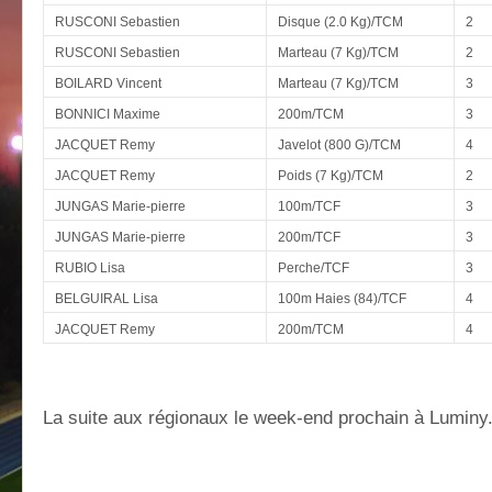
RUSCONI Sebastien
Disque (2.0 Kg)/TCM
2
RUSCONI Sebastien
Marteau (7 Kg)/TCM
2
BOILARD Vincent
Marteau (7 Kg)/TCM
3
BONNICI Maxime
200m/TCM
3
JACQUET Remy
Javelot (800 G)/TCM
4
JACQUET Remy
Poids (7 Kg)/TCM
2
JUNGAS Marie-pierre
100m/TCF
3
JUNGAS Marie-pierre
200m/TCF
3
RUBIO Lisa
Perche/TCF
3
BELGUIRAL Lisa
100m Haies (84)/TCF
4
JACQUET Remy
200m/TCM
4
La suite aux régionaux le week-end prochain à Luminy