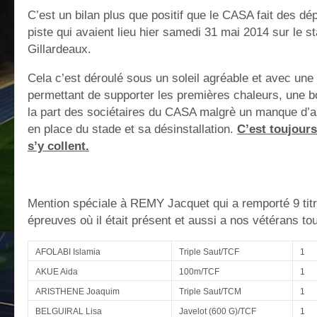
C’est un bilan plus que positif que le CASA fait des d
piste qui avaient lieu hier samedi 31 mai 2014 sur le s
Gillardeaux.
Cela c’est déroulé sous un soleil agréable et avec une 
permettant de supporter les premières chaleurs, une 
la part des sociétaires du CASA malgrè un manque d’a
en place du stade et sa désinstallation.
C’est toujour
s’y collent.
Mention spéciale à REMY Jacquet qui a remporté 9 titr
épreuves où il était présent et aussi a nos vétérans to
AFOLABI Islamia
Triple Saut/TCF
1
AKUE Aida
100m/TCF
1
ARISTHENE Joaquim
Triple Saut/TCM
1
BELGUIRAL Lisa
Javelot (600 G)/TCF
1