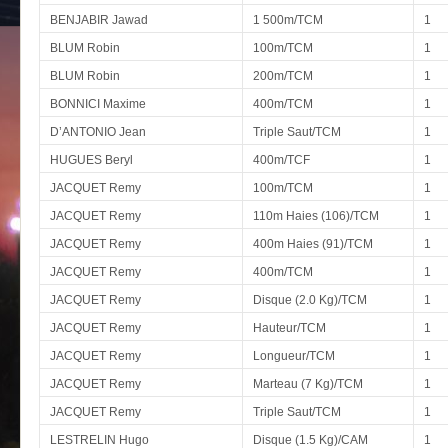
BENJABIR Jawad
1 500m/TCM
1
BLUM Robin
100m/TCM
1
BLUM Robin
200m/TCM
1
BONNICI Maxime
400m/TCM
1
D’ANTONIO Jean
Triple Saut/TCM
1
HUGUES Beryl
400m/TCF
1
JACQUET Remy
100m/TCM
1
JACQUET Remy
110m Haies (106)/TCM
1
JACQUET Remy
400m Haies (91)/TCM
1
JACQUET Remy
400m/TCM
1
JACQUET Remy
Disque (2.0 Kg)/TCM
1
JACQUET Remy
Hauteur/TCM
1
JACQUET Remy
Longueur/TCM
1
JACQUET Remy
Marteau (7 Kg)/TCM
1
JACQUET Remy
Triple Saut/TCM
1
LESTRELIN Hugo
Disque (1.5 Kg)/CAM
1