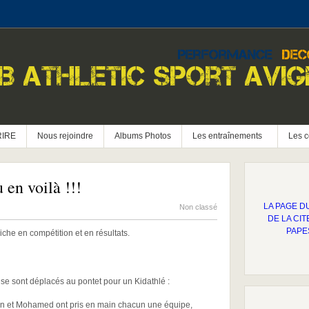
RIRE
Nous rejoindre
Albums Photos
Les entraînements
Les c
 en voilà !!!
LA PAGE D
Non classé
DE LA CIT
PAPE
che en compétition et en résultats.
e sont déplacés au pontet pour un Kidathlé :
 et Mohamed ont pris en main chacun une équipe,