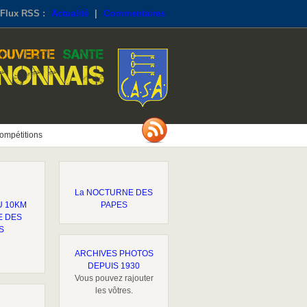
Flux RSS :
Actualité
|
Commentaires
ompétitions
La NOCTURNE DES
U 10KM
PAPES
E DES
S
ARCHIVES PHOTOS
DEPUIS 1930
Vous pouvez rajouter
les vôtres.