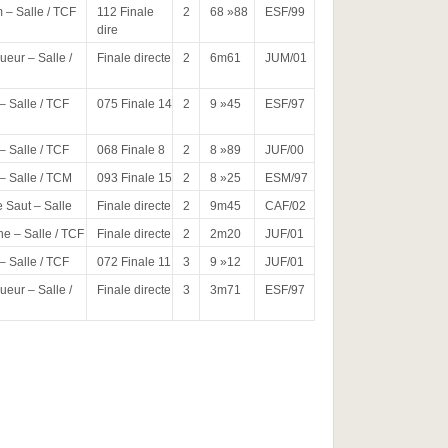
 – Salle / TCF
112 Finale
2
68 »88
ESF/99
dire
eur – Salle /
Finale directe
2
6m61
JUM/01
– Salle / TCF
075 Finale 14
2
9 »45
ESF/97
– Salle / TCF
068 Finale 8
2
8 »89
JUF/00
– Salle / TCM
093 Finale 15
2
8 »25
ESM/97
e Saut – Salle
Finale directe
2
9m45
CAF/02
e – Salle / TCF
Finale directe
2
2m20
JUF/01
– Salle / TCF
072 Finale 11
3
9 »12
JUF/01
eur – Salle /
Finale directe
3
3m71
ESF/97